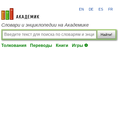
EN
DE
ES
FR
academic.ru
Словари и энциклопедии на Академике
Найти!
Толкования
Переводы
Книги
Игры ⚽