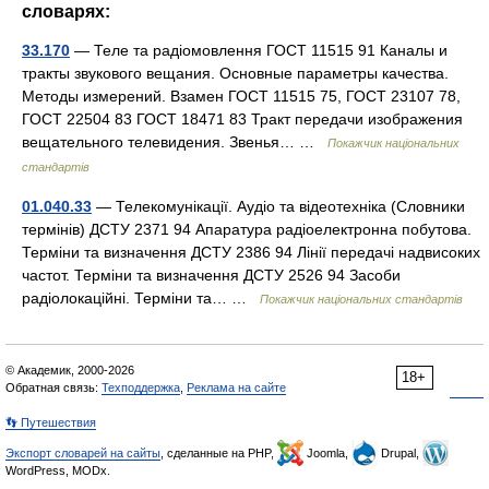
словарях:
33.170
— Теле та радіомовлення ГОСТ 11515 91 Каналы и
тракты звукового вещания. Основные параметры качества.
Методы измерений. Взамен ГОСТ 11515 75, ГОСТ 23107 78,
ГОСТ 22504 83 ГОСТ 18471 83 Тракт передачи изображения
вещательного телевидения. Звенья… …
Покажчик національних
стандартів
01.040.33
— Телекомунікації. Аудіо та відеотехніка (Словники
термінів) ДСТУ 2371 94 Апаратура радіоелектронна побутова.
Терміни та визначення ДСТУ 2386 94 Лінії передачі надвисоких
частот. Терміни та визначення ДСТУ 2526 94 Засоби
радіолокаційні. Терміни та… …
Покажчик національних стандартів
© Академик, 2000-2026
18+
Обратная связь:
Техподдержка
,
Реклама на сайте
👣 Путешествия
Экспорт словарей на сайты
, сделанные на PHP,
Joomla,
Drupal,
WordPress, MODx.